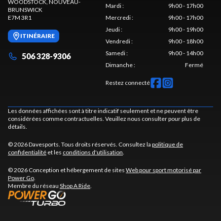
WOODSTOCK
, NOUVEAU-
Mardi
:
9h00 - 17h00
BRUNSWICK
E7M 3R1
Mercredi
:
9h00 - 17h00
Jeudi
:
9h00 - 19h00
ITINÉRAIRE
Vendredi
:
9h00 - 18h00
Samedi
:
9h00 - 14h00
506 328-9306
Dimanche
:
Fermé
Restez connecté
Les données affichées sont à titre indicatif seulement et ne peuvent être
considérées comme contractuelles. Veuillez nous consulter pour plus de
détails.
© 2026 Davesports. Tous droits réservés. Consultez la
politique de
confidentialité
et les
conditions d'utilisation
.
© 2026 Conception et hébergement de sites
Web pour sport motorisé par
Power Go
.
Membre du réseau
Shop A Ride
.