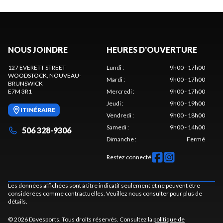
NOUS JOINDRE
HEURES D'OUVERTURE
127 EVERETT STREET
Lundi
:
9h00 - 17h00
WOODSTOCK
, NOUVEAU-
Mardi
:
9h00 - 17h00
BRUNSWICK
E7M 3R1
Mercredi
:
9h00 - 17h00
Jeudi
:
9h00 - 19h00
ITINÉRAIRE
Vendredi
:
9h00 - 18h00
Samedi
:
9h00 - 14h00
506 328-9306
Dimanche
:
Fermé
Restez connecté
Les données affichées sont à titre indicatif seulement et ne peuvent être
considérées comme contractuelles. Veuillez nous consulter pour plus de
détails.
© 2026 Davesports. Tous droits réservés. Consultez la
politique de