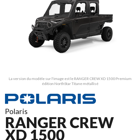
La version du modèle sur l'image est le RANGER CREW XD 1500 Premium
édition NorthStar Titane métallisé
Polaris
RANGER CREW
XD 1500