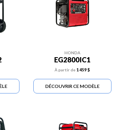
HONDA
2
EG2800IC1
À partir de
1 459 $
ÈLE
DÉCOUVRIR CE MODÈLE