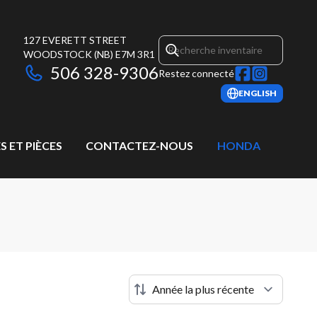
127 EVERETT STREET
WOODSTOCK
(NB)
E7M 3R1
506 328-9306
Restez connecté
ENGLISH
S ET PIÈCES
CONTACTEZ-NOUS
HONDA