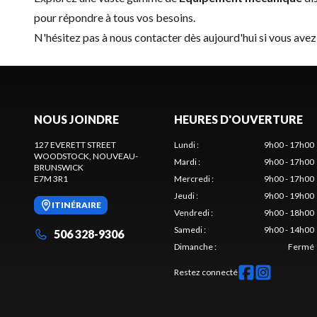
pour répondre à tous vos besoins.
N'hésitez pas à
nous contacter
dès aujourd'hui si vous avez
NOUS JOINDRE
HEURES D'OUVERTURE
127 EVERETT STREET
Lundi
:
9h00 - 17h00
WOODSTOCK
, NOUVEAU-
Mardi
:
9h00 - 17h00
BRUNSWICK
E7M 3R1
Mercredi
:
9h00 - 17h00
Jeudi
:
9h00 - 19h00
ITINÉRAIRE
Vendredi
:
9h00 - 18h00
Samedi
:
9h00 - 14h00
506 328-9306
Dimanche
:
Fermé
Restez connecté