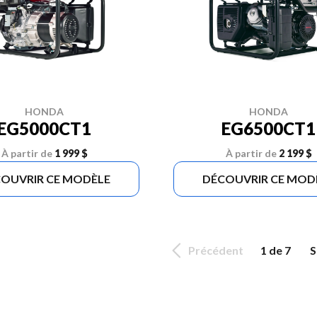
HONDA
HONDA
EG5000CT1
EG6500CT1
À partir de
1 999 $
À partir de
2 199 $
OUVRIR CE MODÈLE
DÉCOUVRIR CE MOD
Précédent
1 de 7
S