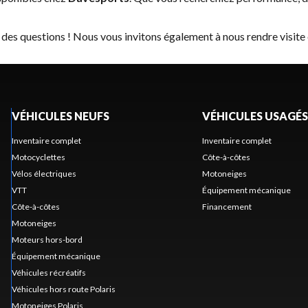
 des questions ! Nous vous invitons également à nous rendre visite
VÉHICULES NEUFS
VÉHICULES USAGÉS
Inventaire complet
Inventaire complet
Motocyclettes
Côte-à-côtes
Vélos électriques
Motoneiges
VTT
Équipement mécanique
Côte-à-côtes
Financement
Motoneiges
Moteurs hors-bord
Équipement mécanique
Véhicules récréatifs
Véhicules hors route Polaris
Motoneiges Polaris