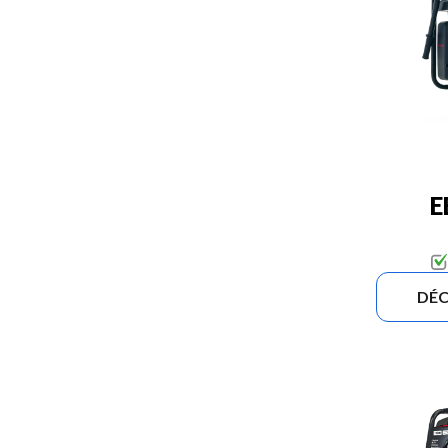
E
DÉC