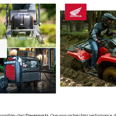
sponibles chez
Davesports
. Que vous recherchiez performance, d