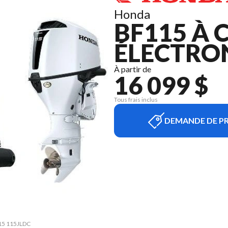
Honda
BF115 À
ÉLECTRO
À partir de
16 099 $
Tous frais inclus
DEMANDE DE PR
115 115JLDC