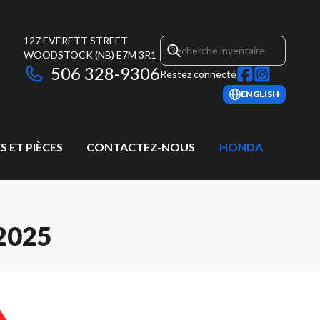
127 EVERETT STREET
WOODSTOCK
(NB)
E7M 3R1
506 328-9306
Restez connecté
ENGLISH
S ET PIÈCES
CONTACTEZ-NOUS
HONDA
2025