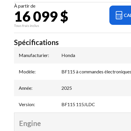
À partir de
16 099 $
CA
Tous frais inclus
Spécifications
Manufacturier
:
Honda
Modèle
:
BF115 à commandes électronique
Année
:
2025
Version
:
BF115 115JLDC
Engine