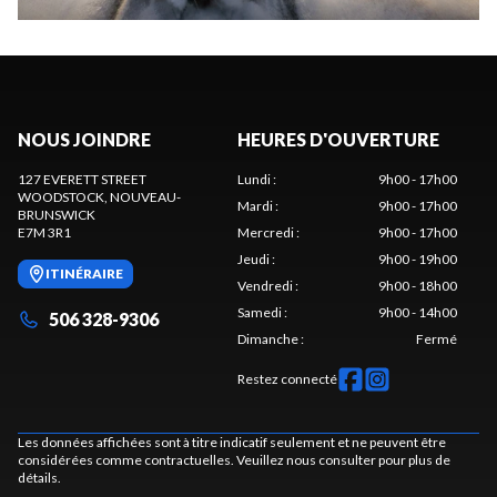
NOUS JOINDRE
HEURES D'OUVERTURE
127 EVERETT STREET
Lundi
:
9h00 - 17h00
WOODSTOCK
, NOUVEAU-
Mardi
:
9h00 - 17h00
BRUNSWICK
E7M 3R1
Mercredi
:
9h00 - 17h00
Jeudi
:
9h00 - 19h00
ITINÉRAIRE
Vendredi
:
9h00 - 18h00
Samedi
:
9h00 - 14h00
506 328-9306
Dimanche
:
Fermé
Restez connecté
Les données affichées sont à titre indicatif seulement et ne peuvent être
considérées comme contractuelles. Veuillez nous consulter pour plus de
détails.