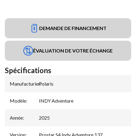
DEMANDE DE FINANCEMENT
ÉVALUATION DE VOTRE ÉCHANGE
Spécifications
Manufacturier
Polaris
:
Modèle
:
INDY Adventure
Année
:
2025
Version
:
Prostar S4 Indy Adventure 137