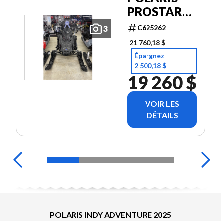
PROSTAR
S4 INDY
C625262
3
ADV 137
21 760,18 $
Épargnez
2 500,18 $
19 260 $
VOIR LES
DÉTAILS
POLARIS INDY ADVENTURE 2025