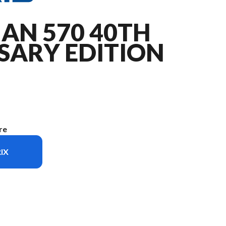
AN 570 40TH
SARY EDITION
re
IX
 Sportsman 570 Premium 40th Anniversary Edition Treeline Green Metallic
La vers