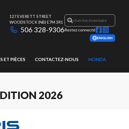
127 EVERETT STREET
WOODSTOCK
(NB)
E7M 3R1
506 328-9306
Restez connecté
ENGLISH
S ET PIÈCES
CONTACTEZ-NOUS
HONDA
DITION 2026