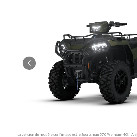
La version du modèle sur l'image est le Sportsman 570 Premium 40th Ann