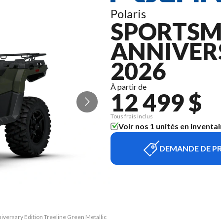
Polaris
SPORTSM
ANNIVER
2026
À partir de
12 499 $
Tous frais inclus
Voir nos 1 unités en inventai
DEMANDE DE PR
iversary Edition Treeline Green Metallic
La version du modèle sur l'image est le