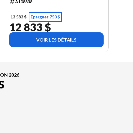
TREELINE GREEN METALLIC
A108838
13 583 $
Épargnez 750 $
12 833 $
VOIR LES DÉTAILS
ION 2026
S