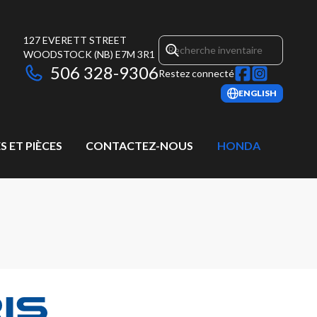
127 EVERETT STREET
WOODSTOCK
(NB)
E7M 3R1
506 328-9306
Restez connecté
ENGLISH
S ET PIÈCES
CONTACTEZ-NOUS
HONDA