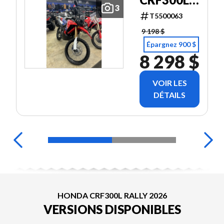
3
RALLY
T5500063
9 198 $
Épargnez 900 $
8 298 $
VOIR LES
DÉTAILS
HONDA CRF300L RALLY 2026
VERSIONS DISPONIBLES