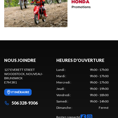
NOUS JOINDRE
HEURES D'OUVERTURE
127 EVERETT STREET
Lundi
:
9h00 - 17h00
WOODSTOCK
, NOUVEAU-
Mardi
:
9h00 - 17h00
BRUNSWICK
E7M 3R1
Mercredi
:
9h00 - 17h00
Jeudi
:
9h00 - 19h00
ITINÉRAIRE
Vendredi
:
9h00 - 18h00
Samedi
:
9h00 - 14h00
506 328-9306
Dimanche
:
Fermé
Restez connecté