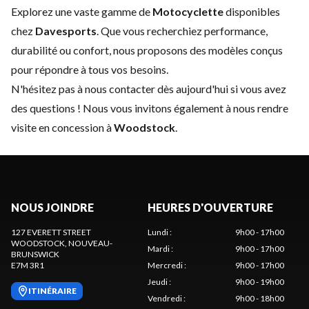
Explorez une vaste gamme de
Motocyclette
disponibles
chez
Davesports
. Que vous recherchiez performance,
durabilité ou confort, nous proposons des modèles conçus
pour répondre à tous vos besoins.
N'hésitez pas à
nous contacter
dès aujourd'hui si vous avez
des questions ! Nous vous invitons également à nous rendre
visite en concession à
Woodstock
.
NOUS JOINDRE
HEURES D'OUVERTURE
127 EVERETT STREET
Lundi
:
9h00 - 17h00
WOODSTOCK
, NOUVEAU-
Mardi
:
9h00 - 17h00
BRUNSWICK
E7M 3R1
Mercredi
:
9h00 - 17h00
Jeudi
:
9h00 - 19h00
ITINÉRAIRE
Vendredi
:
9h00 - 18h00