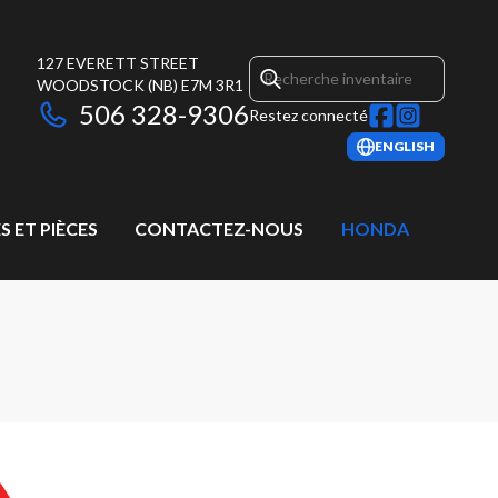
127 EVERETT STREET
WOODSTOCK
(NB)
E7M 3R1
506 328-9306
Restez connecté
ENGLISH
S ET PIÈCES
CONTACTEZ-NOUS
HONDA