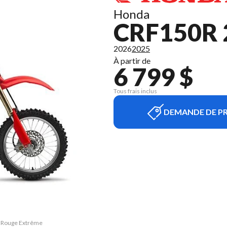
Honda
CRF150R 
2026
2025
À partir de
6 799 $
Tous frais inclus
DEMANDE DE PR
R Rouge Extrême