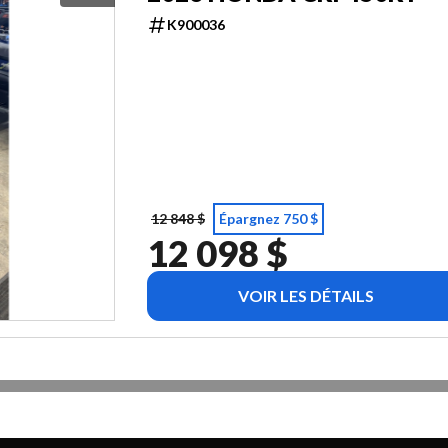
K900036
12 848 $
Épargnez 750 $
12 098 $
VOIR LES DÉTAILS