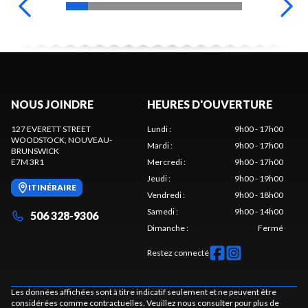
NOUS JOINDRE
HEURES D'OUVERTURE
127 EVERETT STREET
Lundi
:
9h00 - 17h00
WOODSTOCK
, NOUVEAU-
Mardi
:
9h00 - 17h00
BRUNSWICK
E7M 3R1
Mercredi
:
9h00 - 17h00
Jeudi
:
9h00 - 19h00
ITINÉRAIRE
Vendredi
:
9h00 - 18h00
Samedi
:
9h00 - 14h00
506 328-9306
Dimanche
:
Fermé
Restez connecté
Les données affichées sont à titre indicatif seulement et ne peuvent être
considérées comme contractuelles. Veuillez nous consulter pour plus de