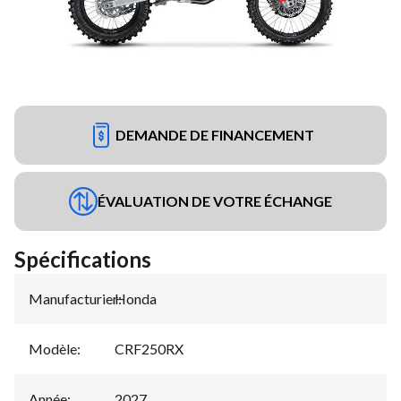
DEMANDE DE FINANCEMENT
ÉVALUATION DE VOTRE ÉCHANGE
Spécifications
Manufacturier
Honda
:
Modèle
:
CRF250RX
Année
:
2027