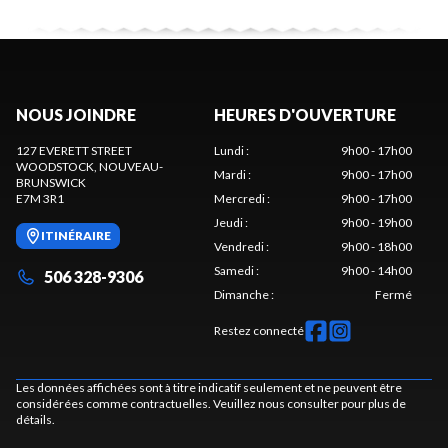
NOUS JOINDRE
HEURES D'OUVERTURE
127 EVERETT STREET
Lundi
:
9h00 - 17h00
WOODSTOCK
, NOUVEAU-
Mardi
:
9h00 - 17h00
BRUNSWICK
E7M 3R1
Mercredi
:
9h00 - 17h00
Jeudi
:
9h00 - 19h00
ITINÉRAIRE
Vendredi
:
9h00 - 18h00
Samedi
:
9h00 - 14h00
506 328-9306
Dimanche
:
Fermé
Restez connecté
Les données affichées sont à titre indicatif seulement et ne peuvent être
considérées comme contractuelles. Veuillez nous consulter pour plus de
détails.