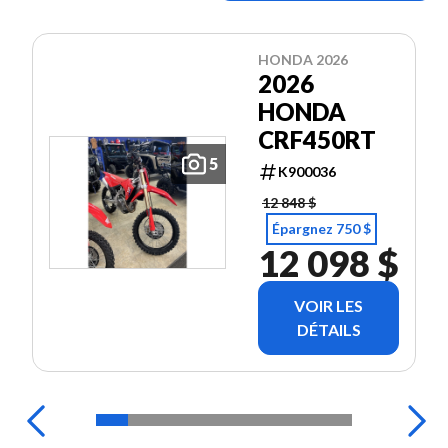
HONDA 2026
2026
HONDA
CRF450RT
5
K900036
12 848 $
Épargnez 750 $
12 098 $
VOIR LES
DÉTAILS