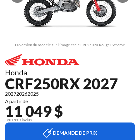
La version du modèle sur l'image est le CRF250RX Rouge Extrême
Honda
CRF250RX 2027
2027
2026
2025
À partir de
11 049 $
Tous frais inclus
DEMANDE DE PRIX