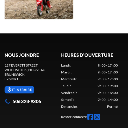
NOUS JOINDRE
HEURES D'OUVERTURE
127 EVERETT STREET
Lundi
:
9h00 - 17h00
WOODSTOCK
, NOUVEAU-
Mardi
:
9h00 - 17h00
BRUNSWICK
E7M 3R1
Mercredi
:
9h00 - 17h00
Jeudi
:
9h00 - 19h00
ITINÉRAIRE
Vendredi
:
9h00 - 18h00
Samedi
:
9h00 - 14h00
506 328-9306
Dimanche
:
Fermé
Restez connecté