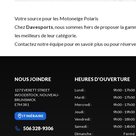
Votre source pour les Motoneige Polaris
Chez
Davesports
, nous sommes fiers de proposer la ga
les meilleurs de leur catégorie.
Contactez notre équipe
pour en savoir plus ou pour réserv
NOUS JOINDRE
HEURES D'OUVERTURE
127 EVERETT STREET
Lundi
:
9h00 - 17h00
WOODSTOCK
, NOUVEAU-
Mardi
:
9h00 - 17h00
BRUNSWICK
E7M 3R1
Mercredi
:
9h00 - 17h00
Jeudi
:
9h00 - 19h00
ITINÉRAIRE
Vendredi
:
9h00 - 18h00
Samedi
:
9h00 - 14h00
506 328-9306
Dimanche
:
Fermé