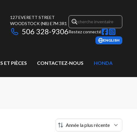
127 EVERETT STREET
WOODSTOCK
(NB)
E7M 3R1
506 328-9306
Restez connecté
ENGLISH
S ET PIÈCES
CONTACTEZ-NOUS
HONDA