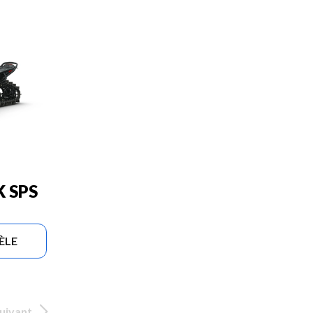
 SPS
ÈLE
uivant