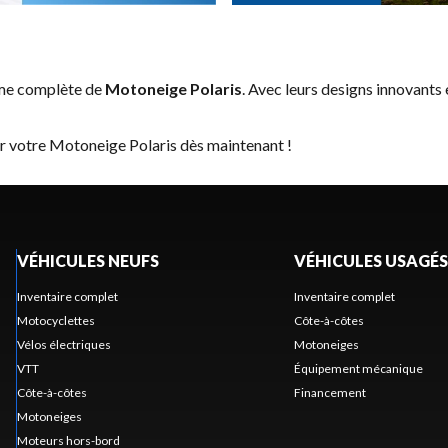
mme complète de
Motoneige Polaris
. Avec leurs designs innovants 
er votre Motoneige Polaris dès maintenant !
VÉHICULES NEUFS
VÉHICULES USAGÉS
Inventaire complet
Inventaire complet
Motocyclettes
Côte-à-côtes
Vélos électriques
Motoneiges
VTT
Équipement mécanique
Côte-à-côtes
Financement
Motoneiges
Moteurs hors-bord