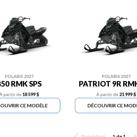
POLARIS 2027
POLARIS 2027
850 RMK SPS
PATRIOT 9R RMK
À partir de
18 599 $
À partir de
21 999 $
OUVRIR CE MODÈLE
DÉCOUVRIR CE MOD
Précédent
1 de 1
S